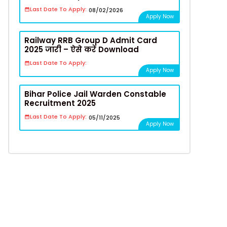
Last Date To Apply:
08/02/2026
Apply Now
Railway RRB Group D Admit Card
2025 जारी – ऐसे करें Download
Last Date To Apply:
Apply Now
Bihar Police Jail Warden Constable
Recruitment 2025
Last Date To Apply:
05/11/2025
Apply Now