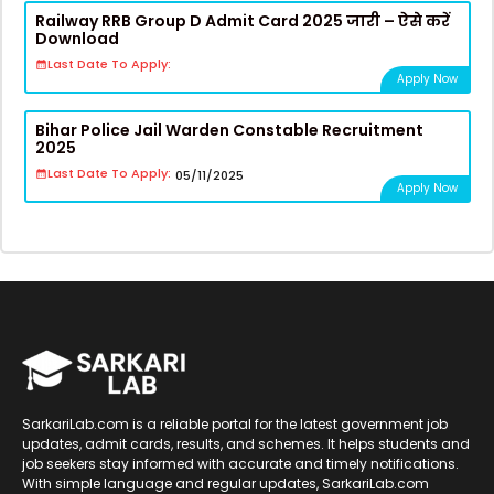
Railway RRB Group D Admit Card 2025 जारी – ऐसे करें
Download
Last Date To Apply:
Apply Now
Bihar Police Jail Warden Constable Recruitment
2025
Last Date To Apply:
05/11/2025
Apply Now
SarkariLab.com is a reliable portal for the latest government job
updates, admit cards, results, and schemes. It helps students and
job seekers stay informed with accurate and timely notifications.
With simple language and regular updates, SarkariLab.com