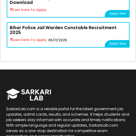
Download
Last Date To Apply:
Apply Now
Bihar Police Jail Warden Constable Recruitment
2025
Last Date To Apply:
05/11/2025
Apply Now
SarkariLab.com is a reliable portal for the latest government job
updates, admit cards, results, and schemes. It helps students and
job seekers stay informed with accurate and timely notifications.
With simple language and regular updates, SarkariLab.com
serves as a one-stop destination for competitive exam