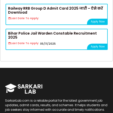
Railway RRB Group D Admit Card 2025 जारी – ऐसे करें
Download
Last Date To Apply:
Apply Now
Bihar Police Jail Warden Constable Recruitment
2025
Last Date To Apply:
05/11/2025
Apply Now
SarkariLab.com is a reliable portal for the latest government job
updates, admit cards, results, and schemes. It helps students and
job seekers stay informed with accurate and timely notifications.