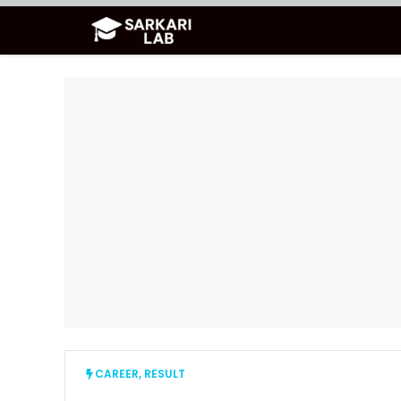
Skip
to
content
CAREER
,
RESULT