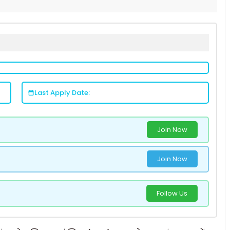
Last Apply Date:
Join Now
Join Now
Follow Us