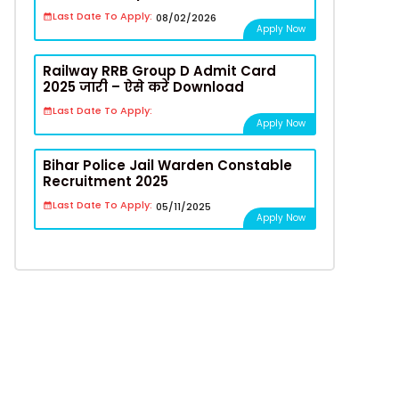
Last Date To Apply:
08/02/2026
Apply Now
Railway RRB Group D Admit Card
2025 जारी – ऐसे करें Download
Last Date To Apply:
Apply Now
Bihar Police Jail Warden Constable
Recruitment 2025
Last Date To Apply:
05/11/2025
Apply Now