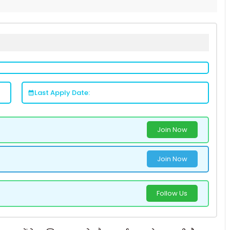
Last Apply Date:
Join Now
Join Now
Follow Us