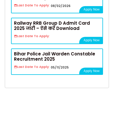
Last Date To Apply:
08/02/2026
Apply Now
Railway RRB Group D Admit Card
2025 जारी – ऐसे करें Download
Last Date To Apply:
Apply Now
Bihar Police Jail Warden Constable
Recruitment 2025
Last Date To Apply:
05/11/2025
Apply Now